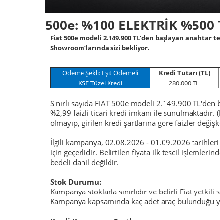
500e: %100 ELEKTRİK %500
Fiat 500e modeli 2.149.900 TL'den başlayan anahtar tesli
Showroom’larında sizi bekliyor.
Ödeme Şekli: Eşit Ödemeli
Kredi Tutarı (TL)
KSF Tüzel Kredi
280.000 TL
Sınırlı sayıda FIAT 500e modeli 2.149.900 TL'den b
%2,99 faizli ticari kredi imkanı ile sunulmaktadır
olmayıp, girilen kredi şartlarına göre faizler değiş
İlgili kampanya, 02.08.2026 - 01.09.2026 tarihler
için geçerlidir. Belirtilen fiyata ilk tescil işlemle
bedeli dahil değildir.
Stok Durumu:
Kampanya stoklarla sınırlıdır ve belirli Fiat yetkili
Kampanya kapsamında kaç adet araç bulunduğu yetki