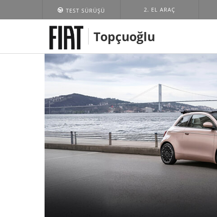
2. EL ARAÇ
TEST SÜRÜŞÜ
Topçuoğlu