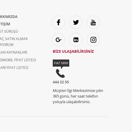
KKIMIZDA
ETİŞİM
ST SÜRÜŞÜ
AÇ SATIN ALMAK
TIYORUM
BİZE ULAŞABİLİRSİNİZ
SAN KAYNAKLARI
OMOBIL FIYAT LISTESI
FIAT MİM
ARI FIYAT LISTESI
444 22 55
Müşteri İlgi Merkezimize yılın
365 günü, her saat telefon
yoluyla ulaşabilirsiniz.