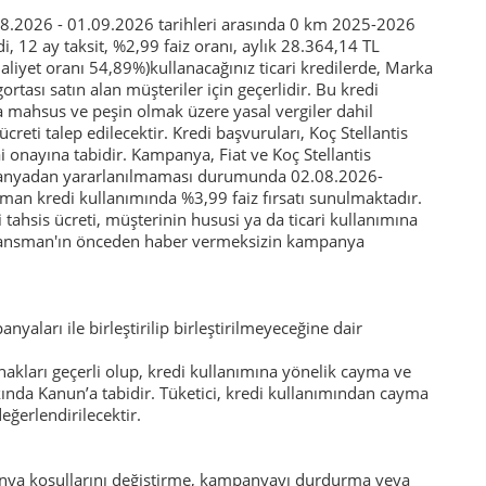
.2026 - 01.09.2026 tarihleri arasında 0 km 2025-2026
, 12 ay taksit, %2,99 faiz oranı, aylık 28.364,14 TL
aliyet oranı 54,89%)kullanacağınız ticari kredilerde, Marka
rtası satın alan müşteriler için geçerlidir. Bu kredi
mahsus ve peşin olmak üzere yasal vergiler dahil
creti talep edilecektir. Kredi başvuruları, Koç Stellantis
i onayına tabidir. Kampanya, Fiat ve Koç Stellantis
mpanyadan yararlanılmaması durumunda 02.08.2026-
sman kredi kullanımında %3,99 faiz fırsatı sunulmaktadır.
 tahsis ücreti, müşterinin hususi ya da ticari kullanımına
s Finansman'ın önceden haber vermeksizin kampanya
anyaları ile birleştirilip birleştirilmeyeceğine dair
akları geçerli olup, kredi kullanımına yönelik cayma ve
kında Kanun’a tabidir. Tüketici, kredi kullanımından cayma
eğerlendirilecektir.
panya koşullarını değiştirme, kampanyayı durdurma veya