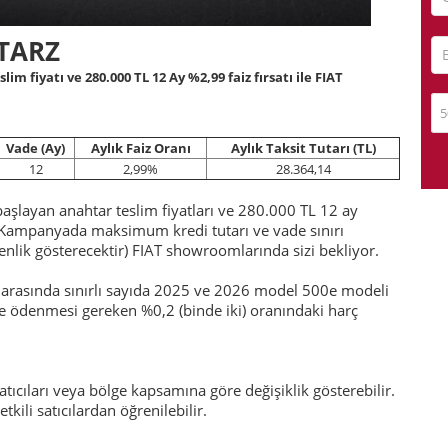
 TARZ
m fiyatı ve 280.000 TL 12 Ay %2,99 faiz fırsatı ile FIAT
5
Vade (Ay)
Aylık Faiz Oranı
Aylık Taksit Tutarı (TL)
12
2,99%
28.364,14
aşlayan anahtar teslim fiyatları ve 280.000 TL 12 ay
. (Kampanyada maksimum kredi tutarı ve vade sınırı
kenlik gösterecektir) FIAT showroomlarında sizi bekliyor.
i arasında sınırlı sayıda 2025 ve 2026 model 500e modeli
rinde ödenmesi gereken %0,2 (binde iki) oranındaki harç
 satıcıları veya bölge kapsamına göre değişiklik gösterebilir.
li satıcılardan öğrenilebilir.