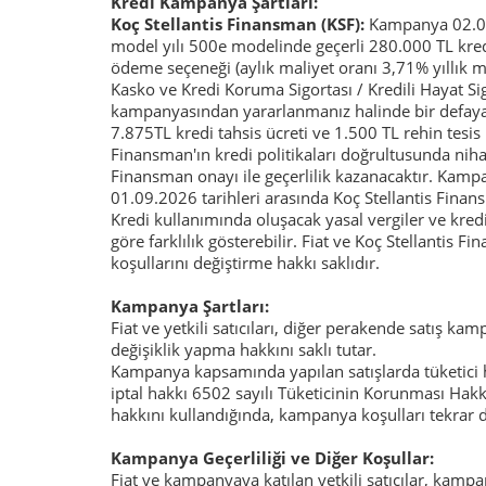
Kredi Kampanya Şartları:
Koç Stellantis Finansman (KSF):
Kampanya 02.08
model yılı 500e modelinde geçerli 280.000 TL kredi
ödeme seçeneği (aylık maliyet oranı 3,71% yıllık m
Kasko ve Kredi Koruma Sigortası / Kredili Hayat Sigo
kampanyasından yararlanmanız halinde bir defaya 
7.875TL kredi tahsis ücreti ve 1.500 TL rehin tesis ü
Finansman'ın kredi politikaları doğrultusunda niha
Finansman onayı ile geçerlilik kazanacaktır. Ka
01.09.2026 tarihleri arasında Koç Stellantis Finan
Kredi kullanımında oluşacak yasal vergiler ve kredi
göre farklılık gösterebilir. Fiat ve Koç Stellanti
koşullarını değiştirme hakkı saklıdır.
Kampanya Şartları:
Fiat ve yetkili satıcıları, diğer perakende satış kamp
değişiklik yapma hakkını saklı tutar.
Kampanya kapsamında yapılan satışlarda tüketici h
iptal hakkı 6502 sayılı Tüketicinin Korunması Hak
hakkını kullandığında, kampanya koşulları tekrar d
Kampanya Geçerliliği ve Diğer Koşullar:
Fiat ve kampanyaya katılan yetkili satıcılar, kam