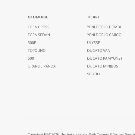
OTOMOBİL
TİCARİ
EGEA CROSS
YENI DOBLO COMBI
EGEA SEDAN
YENI DOBLO CARGO
500E
ULYSSE
TOPOLINO
DUCATO VAN
600
DUCATO KAMYONET
GRANDE PANDA
DUCATO MINIBÜS
SCUDO
Copyright FIAT 2026. Her hakkı saklıdır. Web Tasarım & Yazılım Smart