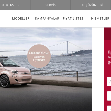
OTOEKSPER
SERVIS
FILO ÇÖZÜMLERI
MODELLER
KAMPANYALAR
FİYAT LİSTESİ
HIZMETLER
İ
v
g