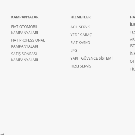
KAMPANYALAR
HİZMETLER
HA
İL
FIAT OTOMOBİL
ACİL SERVİS
TE
KAMPANYALARI
YEDEK ARAÇ
AR
FIAT PROFESSIONAL
FIAT KASKO
İS
KAMPANYALARI
LPG
İN
SATIŞ SONRASI
YAKIT GÜVENCE SİSTEMİ
KAMPANYALARI
OT
HIZLI SERVİS
TIC
net