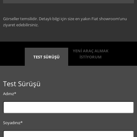
Görseller temsilidir. Detaylı bilgi için size en yakın Fiat showroom’unu
ziyaret edebilirsiniz.
YENİ ARAÇ ALMAK
TEST SÜRÜŞÜ
İSTİYORUM
Test Sürüşü
Adınız*
Soyadınız*