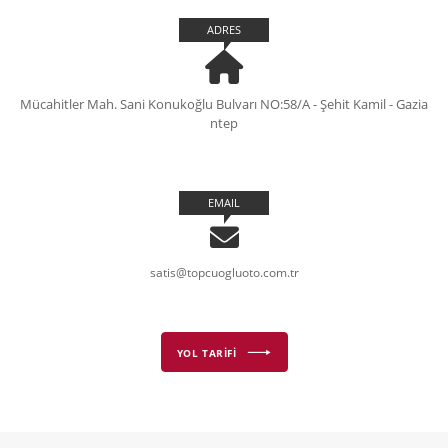
ADRES
Mücahitler Mah. Sani Konukoğlu Bulvarı NO:58/A - Şehit Kamil - Gazia
ntep
EMAIL
satis@topcuogluoto.com.tr
YOL TARİFİ