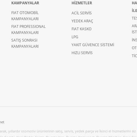
KAMPANYALAR
HİZMETLER
HA
İL
FIAT OTOMOBİL
ACİL SERVİS
TE
KAMPANYALARI
YEDEK ARAÇ
AR
FIAT PROFESSIONAL
FIAT KASKO
İS
KAMPANYALARI
LPG
İN
SATIŞ SONRASI
YAKIT GÜVENCE SİSTEMİ
KAMPANYALARI
OT
HIZLI SERVİS
TIC
net
k, yıllardır otomotiv ürünlerinin satış, servis, yedek parça ve İkinci el hizmetlerini siz 