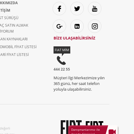
KKIMIZDA
ETİŞİM
ST SÜRÜŞÜ
AÇ SATIN ALMAK
TIYORUM
BİZE ULAŞABİLİRSİNİZ
SAN KAYNAKLARI
OMOBIL FIYAT LISTESI
FIAT MİM
ARI FIYAT LISTESI
444 22 55
Müşteri İlgi Merkezimize yılın
365 günü, her saat telefon
yoluyla ulaşabilirsiniz.
değerli
Danışmanlarımız ile