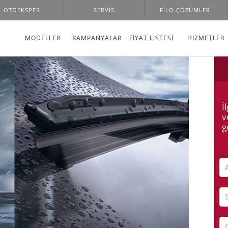
OTOEKSPER
SERVIS
FILO ÇÖZÜMLERI
MODELLER
KAMPANYALAR
FİYAT LİSTESİ
HIZMETLER
İ
v
g