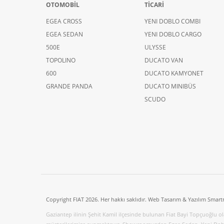
OTOMOBİL
TİCARİ
EGEA CROSS
YENI DOBLO COMBI
EGEA SEDAN
YENI DOBLO CARGO
500E
ULYSSE
TOPOLINO
DUCATO VAN
600
DUCATO KAMYONET
GRANDE PANDA
DUCATO MINIBÜS
SCUDO
Copyright FIAT 2026. Her hakkı saklıdır. Web Tasarım & Yazılım Smart
Gaziantep ilinin Şehit Kamil ilçesinde bulunan Fiat Bayi Topçuoğlu olara