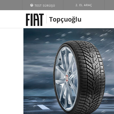
2. EL ARAÇ
TEST SÜRÜŞÜ
Topçuoğlu