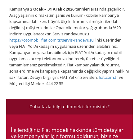
Kampanya
2 Ocak – 31 Aralık 2026
tarihleri arasında geçerlidir.
Araç yaş sınırı olmaksızın şahıs ve kurum (kobiler kampanya
kapsamına dahilken, büyük ölçekli kurumsal müşteriler dahil
değildir.) müşterilerimize Opar olio motor yağ grubunda %20
indirim uygulanacaktır. Servis randevunuzu
https://otomobil.fiat.com.tr/servis-randevusu
linki üzerinden
veya FIAT Yol Arkadaşım uygulaması üzerinden alabilirsiniz.
Kampanyadan yararlanabilmek için FIAT Yol Arkadaşım mobil
uygulamasını cep telefonunuza indirerek, ücretsiz üyeliğinizi
tamamlamanız gerekmektedir. Fiat kampanyaları durdurma,
sona erdirme ve kampanya kapsamında değişiklik yapma hakkını
saklı tutar. Detaylı bilgi için: FIAT Yetkili Servisleri,
fiat.com.tr
ve
Müşteri İlgi Merkezi 444 22 55
Daha fazla bilgi edinmek ister misiniz?
İlgilendiğiniz Fiat modeli hakkında tüm detaylar
ve kampanyalar için formu doldurun, biz size